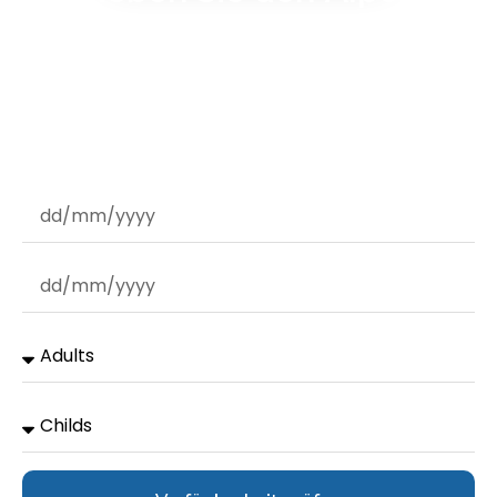
Urlaub, von dem Sie schon
immer geträumt haben
Suchen Sie das perfekte Urlaubsziel? Entdecken Sie
unsere exklusiven Ferienwohnungen und planen Sie Ihr
nächstes Bergabenteuer.