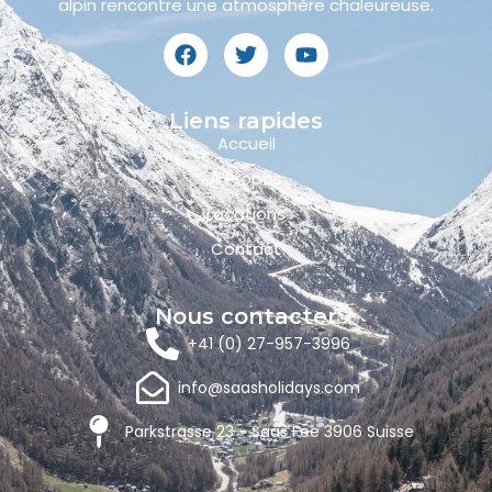
alpin rencontre une atmosphère chaleureuse.
Liens rapides
Accueil
À Propos
Locations
Contact
Nous contacter
+41 (0) 27-957-3996
info@saasholidays.com
Parkstrasse 23 - Saas Fee 3906 Suisse