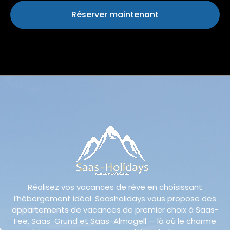
Réserver maintenant
Réalisez vos vacances de rêve en choisissant
l’hébergement idéal. Saasholidays vous propose des
appartements de vacances de premier choix à Saas-
Fee, Saas-Grund et Saas-Almagell — là où le charme