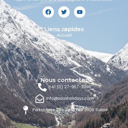
Liens rapides
Accueil
À Propos
Locations
Contact
Nous contacter
+41 (0) 27-957-3996
info@saasholidays.com
Parkstrasse 23 - Saas Fee 3906 Suisse