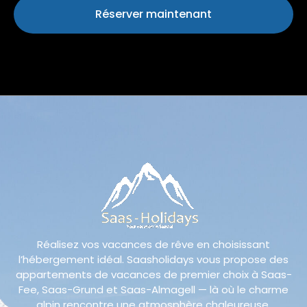
Réserver maintenant
Réalisez vos vacances de rêve en choisissant
l’hébergement idéal. Saasholidays vous propose des
appartements de vacances de premier choix à Saas-
Fee, Saas-Grund et Saas-Almagell — là où le charme
alpin rencontre une atmosphère chaleureuse.