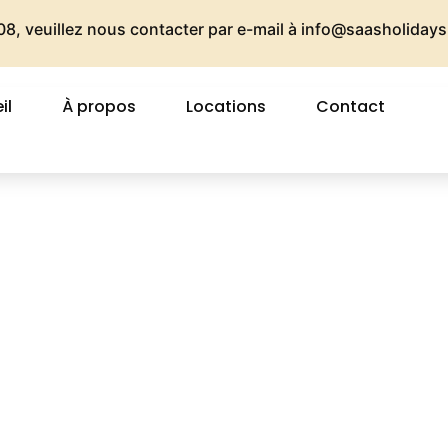
08, veuillez nous contacter par e-mail à
info@saasholiday
il
À propos
Locations
Contact