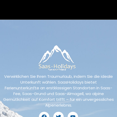
Verwirklichen Sie Ihren Traumurlaub, indem Sie die ideale
Unterkunft wählen. SaasHolidays bietet
Ferienunterkünfte an erstklassigen Standorten in Saas-
Fee, Saas-Grund und Saas-Almagell, wo alpine
Gemütlichkeit auf Komfort trifft – für ein unvergessliches
Alpenerlebnis.