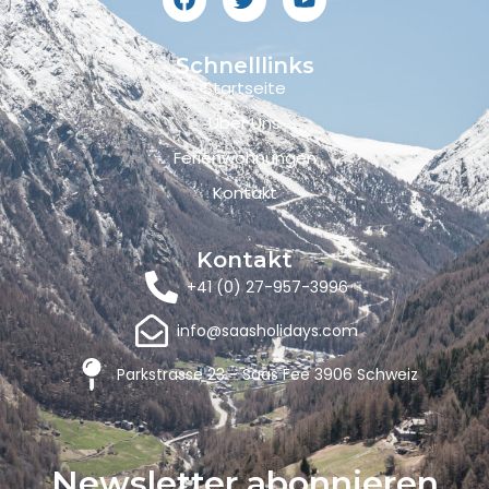
Schnelllinks
Startseite
Über Uns
Ferienwohnungen
Kontakt
Kontakt
+41 (0) 27-957-3996
info@saasholidays.com
Parkstrasse 23 - Saas Fee 3906 Schweiz
Newsletter abonnieren