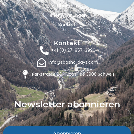
Über Uns
Ferienwohnungen
Kontakt
Kontakt
+41 (0) 27-957-3996
info@saasholidays.com
Parkstrasse 23 - Saas Fee 3906 Schweiz
Newsletter abonnieren
Abonnieren